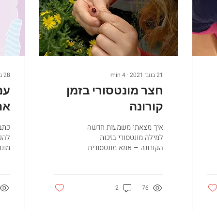
21 בנוב׳ 2021
∙
4
min
28 ביולי 2021
חצר מונטסורי בזמן
עם
קורונה
את
איך מצאתי משמעות חדשה
כתב
למילה מונטסורי בזכות
להק
הקורונה – אמא מונטסורית
מונט
בימי הקורונה אנחנו בתקופה
זיל
מוזרה. יותר ממוזרה, קורונה.
עליות וירידות...
2
76