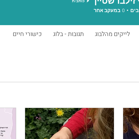
 זילברשטיין
כותב/ת
בים
0
במעקב אחר
לייקים מהלבוג
תגובות - בלוג
כישורי חיים