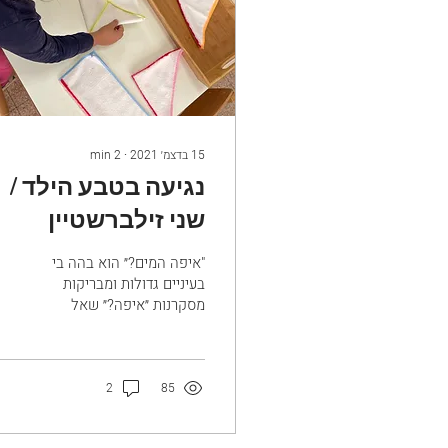
15 בדצמ׳ 2021
∙
2
min
נגיעה בטבע הילד /
שני זילברשטיין
"איפה המים?״ הוא בהה בי
בעיניים גדולות ומבריקות
מסקרנות ״איפה?״ שאל
בחזרה. חייכתי. העברתי את
הספוג מהקערה הימנית
לשמאלית באיטיות. לאט,...
2
85