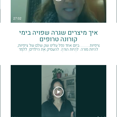
27:02
איך מיצרים שגרה שפויה בימי
קורונה טרופים
ציפיות......... ביום אחד נפל עלינו שק שלם של ציפיות;
להיות מורה. להיות הורה. להעסיק את הילדים. ללמד
אותם חשבון. לשמור על סדר יום ועל שפיות. להצליח
לעבוד מרחוק ואיתם מקרוב. להכין להם תרגילים. להכין
להם משחקים. להיות יצירתיים. ציפיות שיסתדרו אחד
עם השני, שיסתדרו בלעדינו. שיתמודדו עם למידה
מרחוק. שיתמודדו עם למידה מקרוב. הרשת מלאה
בטבלאות סדר יום. טיפים מחינוך ביתי. איך להיות על
המסך - אבל לא יותר מידי. ואם כבר מסך, אז שיהיה
לימודי. וכושר בבוקר. ושילמדו לשתוף כלים. וללכת
לישון בזמן. ומעל כל זה להיות סובלניים וסבלניים.
מכילים. לא לצעוק. לא לתפס על הקירות. ולהצליח
לשרוד עד מחר. ולנו רק בא להגיד - רגע. רגע! הפסקה.
נשימה. זו תקופה כל כך מאתגרת ולא צפויה. כל
הצרכים הכי בסיסיים שלנו התערערו בבת אחת - ביטחון
(כלכלי, בהורות ובכלל), וודאות לגבי העתיד, הרמוניה,
שקט (פיזי ונפשי), בהירות, סדר, והרשימה לא נגמרת. אז
שניה לפני שאנחנו מנסים להכניס הגיון בכל הדבר הזה
ולמצוא פתרונות פרקטיים, בא לי לבקש שניתן לעצמינו