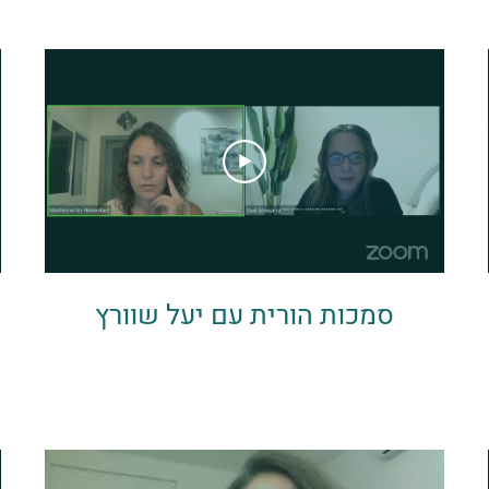
מה שקרה וזה עצוב ומבאס ומתסכל, אפשר להתחיל
לחשוב איך אני רוצה שמחר יראה. מה אני יכולה לעשות
אחרת. מה חשוב לי. על מה אפשר לוותר. וחוזר
חלילה.... ♥️ * * * לייב בנושא שיגרה שפויה, על סדר יום
בתוך הבלאגן ועל הורות 24/7. על מונטסורי ואמפתיה
ומה שבניהם. * * * בשל בעיות טכניות השידור נקטע
לקראת הסוף
סמכות הורית עם יעל שוורץ