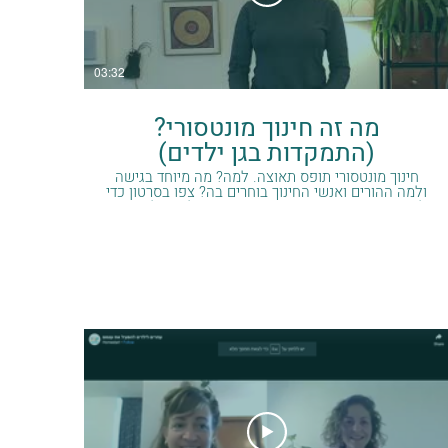
03:32
מה זה חינוך מונטסורי?
(התמקדות בגן ילדים)
חינוך מונטסורי תופס תאוצה. למה? מה מיוחד בגישה
ולמה ההורים ואנשי החינוך בוחרים בה? צפו בסרטון כדי
להבין את עקרונות הגישה, איך נראה גן ולמה, ולהתרשם
מכמה מונטסורי מבין את הילד ותומך בהתפתחות
הטבעית שלו. הסרטון הזה והתוכן שבו מוגנים בזכויות
יוצרים