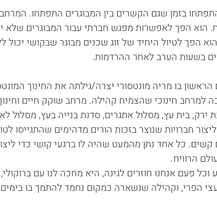
תפתחו בזמן שגם הקשרים בין המבוגרים התפתחו. המרחב
וח. הוא הפך לאפשרות מפגש חברתי עבור המבוגרים שלא יכ
א הפך לטיול היחיד של זוג שכנים מבוגר שבקושי יכול לל
ים בשעות הערב לאחר ההרדמות.
 הראשון בו מריה מונטסורי יצרה/גילתה את החינוך המונטסו
 למרחב חינוכי שהצמיח קהילה. מרחב שוקק חיים וחינוך
ת ירק, בית עץ, מסלול אתגרים, סדנת בנייה בעץ, מסלול לאופ
יצור חברויות שנוצר בזכות הורים מדהימים שהתגייסו לטוב
קשים. כל אחד נתן מהמעט שהיה לו ברגעי קושי כדי ליצו
עולם הרוויח.
וכל פעם אנחנו חוזרים לגינה, היא מחכה לנו עם ברוקולי, 
עצי הפרי, וקהילה שנשארה כמקום נחמד להתמך בו בימים ט