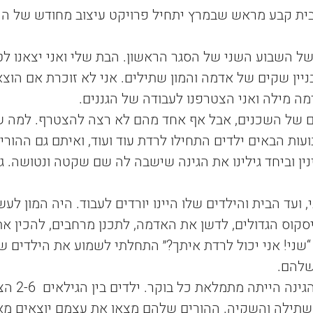
ית קבע מראש שבמרץ יתחיל פרויקט עיצוב מחודש של הכ
של השבוע השני של הסגר הראשון. הבת שלי ואני יצאנו לט
יין שקים של אדמה והמון שתילים. אני לא זוכרת אם הוצא
ה מילה ואני הצטרפנו לעבודה של הגננים.
ים של השכנים, אבל אף אחד מהם לא רצה להצטרף. למה ש
עות הבאים ילדים התחילו לרדת עוד ועוד, ואיתם גם ההורים
ן וביחד גילינו את הגינה שישבה לה שם שקטה ונטושה. גי
 ועד הבית והילדים שלו היינו יורדים לעבוד. היה המון לעש
יסקוס הגדולים, לדשן את האדמה, לתכנן מרחבים, להכין א
שני! אני יכול לרדת איתך?״ התחלתי לשמוע את הילדים ש
שלהם.
״בטח!״ הייתי מגיבה. והגינה
ום, שתילה והשקיה. ההורים שלהם מצאו את עצמם יוצאים מאז