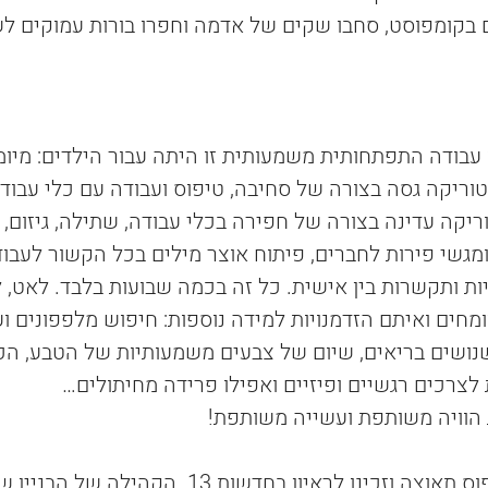
ם בקומפוסט, סחבו שקים של אדמה וחפרו בורות עמוקים ל
עבודה התפתחותית משמעותית זו היתה עבור הילדים: מיומנ
וטוריקה גסה בצורה של סחיבה, טיפוס ועבודה עם כלי עבו
יקה עדינה בצורה של חפירה בכלי עבודה, שתילה, גיזום, 
גשי פירות לחברים, פיתוח אוצר מילים בכל הקשור לעבוד
יות ותקשרות בין אישית. כל זה בכמה שבועות בלבד. לאט, 
חים ואיתם הזדמנויות למידה נוספות: חיפוש מלפפונים וע
ושים בריאים, שיום של צבעים משמעותיות של הטבע, הכנ
 לצרכים רגשיים ופיזיים ואפילו פרידה מחיתולים…
הוויה משותפת ועשייה משותפת!
 הפרויקט המשיך לתפוס תאוצה וזכינו לראיון בחדשות 13. הק