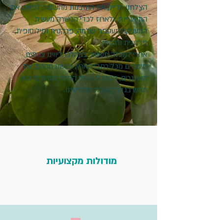
הצלחנו לדייק את התובנות מהשטח, לפשט את
התיאוריות, ולארוז לכדי הכשרה מעשית
המעניקה מעטפת שלמה, פרקטית ופילוסופית,
פדגוגית ורגשית.
אחרי למעלה מעשור במהלכו ליווינו צוותים
חינוכיים מכל רחבי הארץ, פגשנו מקרוב את
האתגרים,
הכשרת צוותי החינוך וההורים היא
ממש בגדר בשורה מבחינתנו.
מודולות מקצועיות