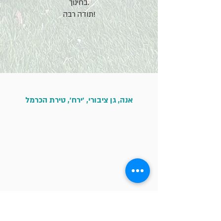
בחינוך.
תודה רבה!
אנה, גן ציבורי, ׳ירח׳, טירת הכרמל
אדר, בעלת גן מונטסורי "מקום לגדול",