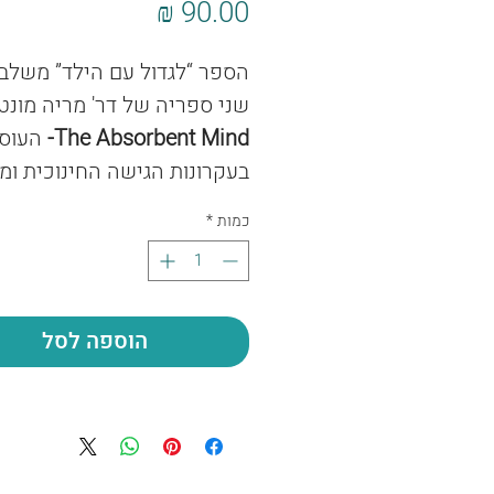
מחיר
הספר “לגדול עם הילד” משלב 
שני ספריה של דר' מריה מונטס
The Absorbent Mind-
העוס
בעקרונות הגישה החינוכית ומ
את סיכומי הרצאותיה של דר'
כמות
*
מונטסורי שהועברו במסגרת 
מורים בהודו.
The Montessori Method-
ה
המעשי למונטסורי גם אותו כת
הוספה לסל
דר' מונטסורי.
"אלה הספרים שאני הייתי צרי
כהורה" , כותב נועם שחף , "לא
שיגיד לי 'איך' לגדל את הילד,