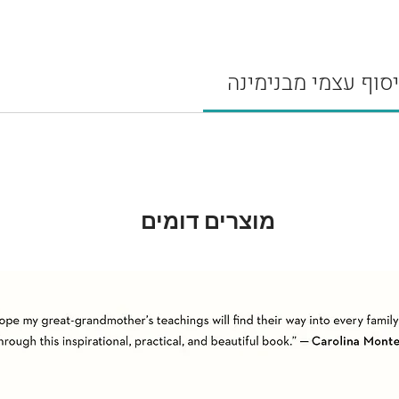
י
י.
י
איך
וזר
מוצרים דומים