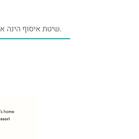
מה אני כהורה צריך לראות כד
לדעת איך לבחור ולפעול בעצמ
אלה היו מורי הנבוכים שעזרו ל
שיטת איסוף הינה איסוף עצמי מבנימינה.
להבין את השפה של הילדים, 
הם רואים את העולם, מה הם
צריכים ממני כדי לגדול, ומה ע
להם לפתח כח רצון ותחושת
מסוגלות במעלה הדרך-
מרמת
העיקרון ועד לרמת המעשה
".