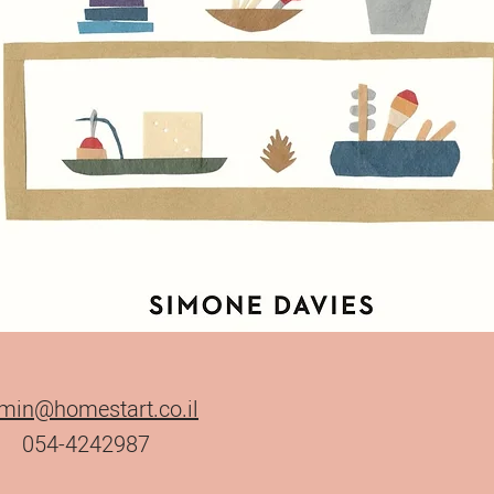
תצוגה מהירה
“The Montessori Toddler” book by Simone Davies
min@homestart.co.il
054-4242987