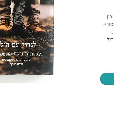
בין
ורי-
ק
כיל
הכשרת
מדריך
בה
ך
 מי
 אלא