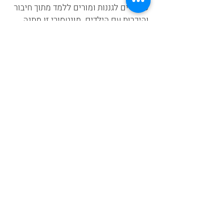
שעוזרים לגננות ומורים ללמד מתוך חיבור
והיכרות עם הילדים. מונטסורי זו מתנה
עבור כל ילד ואפשר להכניס אותה גם לגן
שלך