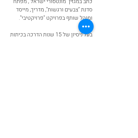
כתב במגזין "מונטסורי ישראל", מפתח
סדנת "צבעים ורגשות", מדריך, מייסד
ומנהל שותף בפרויקט "פרויקטיבי".
בעל ניסיון של 15 שנות הדרכה בכיתות
מונטסוריות. גילאי שנתיים עד תשע.
"מי שזורע זרעים לא צריך לשתול
שתילים"
חזרה לצוות הומסטארט
jacobyaron@gmail.com
052-3537046