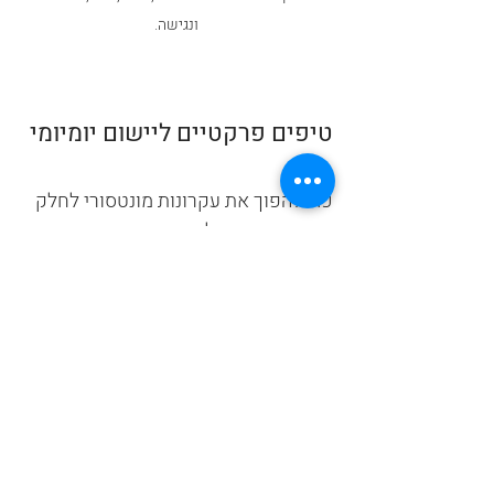
ונגישה.
טיפים פרקטיים ליישום יומיומי
כדי להפוך את עקרונות מונטסורי לחלק 
מהשגרה, כדאי לזכור כמה דברים 
פשוטים:
התחילו בצעדים קטנים
 – אל תנסו 
לשנות הכל בבת אחת.
היו סבלניים
 – כל שינוי לוקח זמן, 
גם לילדים וגם להורים.
שמרו על סביבה מסודרת ונגישה
 – 
זה מפתח לעצמאות.